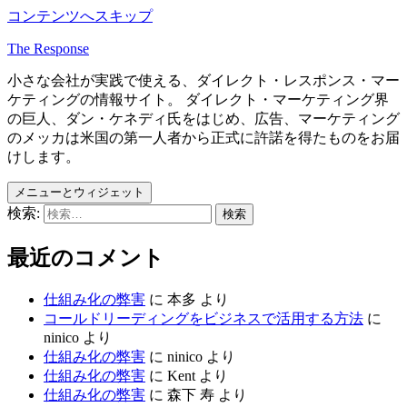
コンテンツへスキップ
The Response
小さな会社が実践で使える、ダイレクト・レスポンス・マー
ケティングの情報サイト。 ダイレクト・マーケティング界
の巨人、ダン・ケネディ氏をはじめ、広告、マーケティング
のメッカは米国の第一人者から正式に許諾を得たものをお届
けします。
メニューとウィジェット
検索:
最近のコメント
仕組み化の弊害
に
本多
より
コールドリーディングをビジネスで活用する方法
に
ninico
より
仕組み化の弊害
に
ninico
より
仕組み化の弊害
に
Kent
より
仕組み化の弊害
に
森下 寿
より