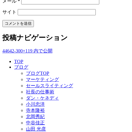
メール
*
サイト
投稿ナビゲーション
44642-300×119
内で公開
TOP
ブログ
ブログTOP
マーケティング
セールスライティング
社長の仕事術
ダン・ケネディ
小川忠洋
寺本隆裕
北岡秀紀
中谷佳正
山田 光彦