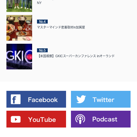
NY
No.4
マスターマインド密着取材in加賀屋
No.5
【米国視察】GKICスーパーカンファレンス inオーランド