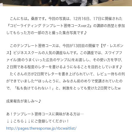
こんにちは。桑原です。今回の写真は、12月16日、17日に開催された
『コピーライティング テンプレート習得コースver.2』の講師の西埜と参加
してもらった方の一部の方と撮った集合写真です♪
このテンプレート習得コースは、今回が13回目の開催で【ザ・レスポン
ス】ビジネススクールの人気の講座なんです。この講座では、スワイプフ
ァイル(昔のうまくいった広告のサンプル)をお渡しし、その使い方を学び、
２日間である程度のレターを書けるようになることを目的としています♪
たくさんの方が2日間でレターを書き上げられていて、レビュー待ちの列
ができていました^^ほっんとうに、みなさん前のめりで受講されていたの
で、「私も負けてられない！」と、刺激をとっても受けた2日間でしたw
成果報告が楽しみ〜♪
あ！テンプレート習得コースに興味がある方は…
↓↓こちら↓↓にご登録してください！
http://pages.theresponse.jp/rbcwaitlist/