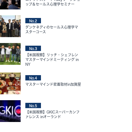
ップ＆セールス心理学セミナー
No.2
ダンケネディのセールス心理学マ
スターコース
No.3
【米国視察】リッチ・シェフレン
マスターマインドミーティング in
NY
No.4
マスターマインド密着取材in加賀屋
No.5
【米国視察】GKICスーパーカンフ
ァレンス inオーランド