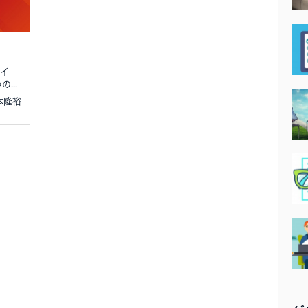
アイ
...
寺本隆裕