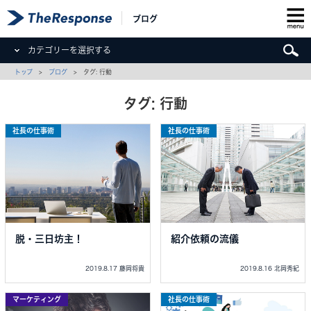
ブログ
カテゴリーを選択する
トップ
>
ブログ
> タグ: 行動
タグ: 行動
社長の仕事術
社長の仕事術
脱・三日坊主！
紹介依頼の流儀
2019.8.17 藤岡将貴
2019.8.16 北岡秀紀
マーケティング
社長の仕事術