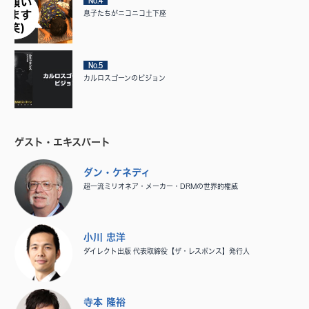
No.4
息子たちがニコニコ土下座
No.5
カルロスゴーンのビジョン
ゲスト・エキスパート
ダン・ケネディ
超一流ミリオネア・メーカー・DRMの世界的権威
小川 忠洋
ダイレクト出版 代表取締役【ザ・レスポンス】発行人
寺本 隆裕