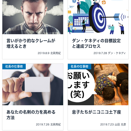
言いがかり的なクレームが
ダン・ケネディの目標設定
増えるとき
と達成プロセス
2019.8.9 北岡秀紀
2019.7.28 ダン・ケネディ
社長の仕事術
社長の仕事術
あなたの名刺の力を高める
息子たちがニコニコ土下座
方法
2019.7.26 北岡秀紀
2019.7.23 山田 光彦