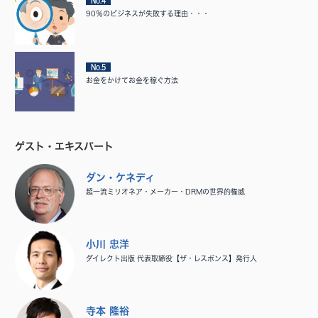
No.4
90％のビジネスが失敗する理由・・・
No.5
お金をかけてお金を稼ぐ方法
ゲスト・エキスパート
ダン・ケネディ
超一流ミリオネア・メーカー・DRMの世界的権威
小川 忠洋
ダイレクト出版 代表取締役【ザ・レスポンス】発行人
寺本 隆裕