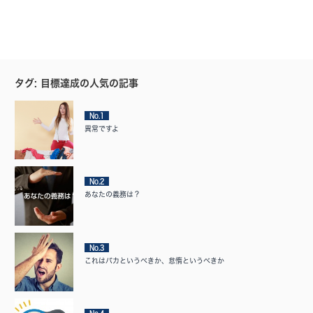
タグ: 目標達成の人気の記事
No.1
異常ですよ
No.2
あなたの義務は？
No.3
これはバカというべきか、怠惰というべきか