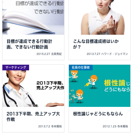
目標が達成できる行動計
こんな目標達成術はいか
画、できない行動計画
が？
2015.2.27 北岡秀紀
2013.7.27 ハワード・ジョイマン
マーケティング
社長の仕事術
2013下半期、売上アップ大
根性論じゃどうにもならん
作戦
2013.7.2 寺本隆裕
2012.1.23 寺本隆裕