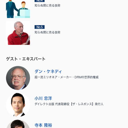
No.4
知らぬ間に売る技術
No.5
知らぬ間に売る技術
ゲスト・エキスパート
ダン・ケネディ
超一流ミリオネア・メーカー・DRMの世界的権威
小川 忠洋
ダイレクト出版 代表取締役【ザ・レスポンス】発行人
寺本 隆裕