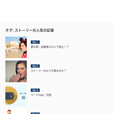
タグ: ストーリーの人気の記事
No.1
夢の国：起業家立ち入り禁止！？
No.2
ストーリーはもう不要なのか？
No.3
マーケQuiz：回答