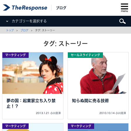
ブログ
カテゴリーを選択する
トップ
>
ブログ
> タグ: ストーリー
タグ: ストーリー
マーケティング
セールスライティング
夢の国：起業家立ち入り禁
知らぬ間に売る技術
止！？
2013.1.21 小川忠洋
2010.10.14 小川忠洋
マーケティング
マーケティング