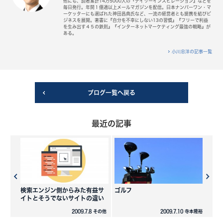
他にも、読者累計14万5000人の『デイリーインスピレーション』などを
毎日発行。年間１億通以上メールマガジンを配信。日本ナンバーワン・マ
ーケッターにも選ばれた神田昌典氏など、一流の経営者とも提携を結びビ
ジネスを展開。著書に『自分を不幸にしない13の習慣』『フリーで利益
を生み出す４５の鉄則』『インターネットマーケティング最強の戦略』が
ある。
小川忠洋の記事一覧
ブログ一覧へ戻る
最近の記事
検索エンジン側からみた有益サ
ゴルフ
イトとそうでないサイトの違い
2009.7.8 その他
2009.7.10 寺本隆裕