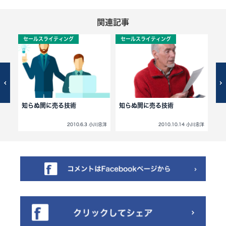
関連記事
セールスライティング
セールスライティング
セ
スレ
知らぬ間に売る技術
知らぬ間に売る技術
S
小川忠洋
2010.6.3 小川忠洋
2010.10.14 小川忠洋