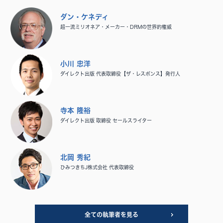
ダン・ケネディ
超一流ミリオネア・メーカー・DRMの世界的権威
小川 忠洋
ダイレクト出版 代表取締役【ザ・レスポンス】発行人
寺本 隆裕
ダイレクト出版 取締役 セールスライター
北岡 秀紀
ひみつきちJ株式会社 代表取締役
全ての執筆者を見る