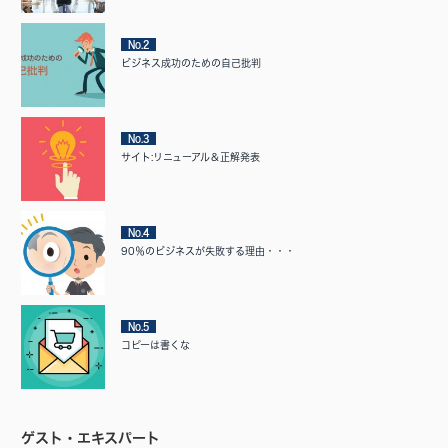
No.2
ビジネス成功のための自己批判
No.3
サイト:リニューアル＆正解発表
No.4
90％のビジネスが失敗する理由・・・
No.5
コピーは書くな
ゲスト・エキスパート