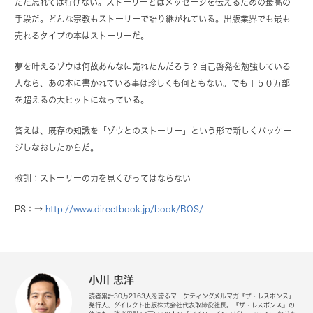
ただ忘れては行けない。ストーリーとはメッセージを伝えるための最高の
手段だ。どんな宗教もストーリーで語り継がれている。出版業界でも最も
売れるタイプの本はストーリーだ。
夢を叶えるゾウは何故あんなに売れたんだろう？自己啓発を勉強している
人なら、あの本に書かれている事は珍しくも何ともない。でも１５０万部
を超えるの大ヒットになっている。
答えは、既存の知識を「ゾウとのストーリー」という形で新しくパッケー
ジしなおしたからだ。
教訓：ストーリーの力を見くびってはならない
PS：→
http://www.directbook.jp/book/BOS/
小川 忠洋
読者累計30万2163人を誇るマーケティングメルマガ『ザ・レスポンス』
発行人、ダイレクト出版株式会社代表取締役社長。『ザ・レスポンス』の