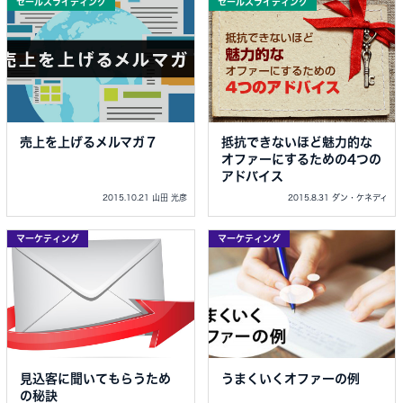
セールスライティング
セールスライティング
売上を上げるメルマガ７
抵抗できないほど魅力的な
オファーにするための4つの
アドバイス
2015.10.21 山田 光彦
2015.8.31 ダン・ケネディ
マーケティング
マーケティング
見込客に聞いてもらうため
うまくいくオファーの例
の秘訣