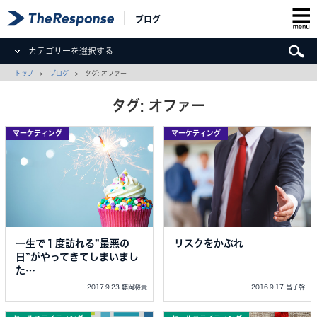
ブログ
カテゴリーを選択する
トップ
>
ブログ
> タグ: オファー
タグ: オファー
マーケティング
マーケティング
一生で１度訪れる”最悪の
リスクをかぶれ
日”がやってきてしまいまし
た…
2017.9.23 藤岡将貴
2016.9.17 昌子幹