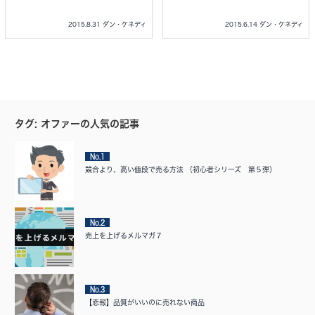
2015.8.31 ダン・ケネディ
2015.6.14 ダン・ケネディ
タグ: オファーの人気の記事
No.1
競合より、高い値段で売る方法 （初心者シリーズ 第５弾）
No.2
売上を上げるメルマガ７
No.3
【悲報】品質がいいのに売れない商品