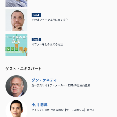
No.4
そのオファーで本当に大丈夫？
No.5
オファーを組み立てる方法
ゲスト・エキスパート
ダン・ケネディ
超一流ミリオネア・メーカー・DRMの世界的権威
小川 忠洋
ダイレクト出版 代表取締役【ザ・レスポンス】発行人