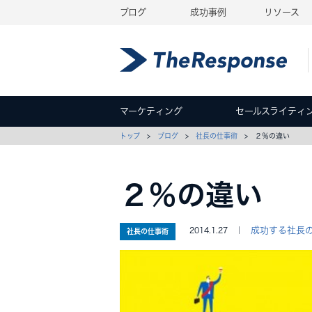
ブログ
成功事例
リソース
マーケティング
セールスライティ
トップ
>
ブログ
>
社長の仕事術
> ２％の違い
２％の違い
成功する社長
2014.1.27 ｜
社長の仕事術