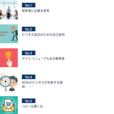
No.1
経営者に必要な思考
No.2
ビジネス成功のための自己批判
No.3
サイト:リニューアル＆正解発表
No.4
90％のビジネスが失敗する理
由・・・
No.5
コピーは書くな