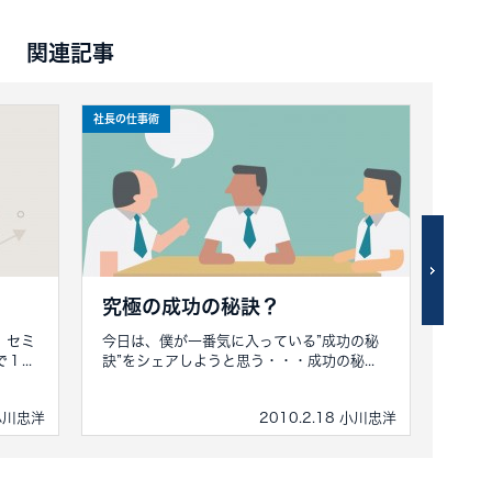
関連記事
社長の仕事術
社長の仕
究極の成功の秘訣？
利
。セミ
今日は、僕が一番気に入っている”成功の秘
先日
...
訣”をシェアしようと思う・・・成功の秘...
ある営
 小川忠洋
2010.2.18 小川忠洋