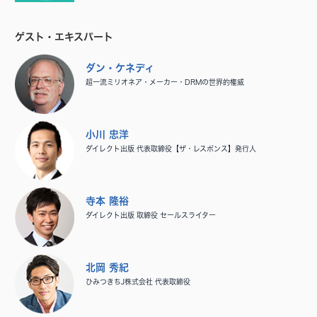
ゲスト・エキスパート
ダン・ケネディ
超一流ミリオネア・メーカー・DRMの世界的権威
小川 忠洋
ダイレクト出版 代表取締役【ザ・レスポンス】発行人
寺本 隆裕
ダイレクト出版 取締役 セールスライター
北岡 秀紀
ひみつきちJ株式会社 代表取締役