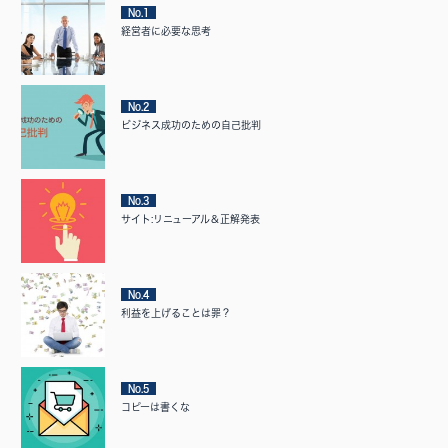
No.1
経営者に必要な思考
No.2
ビジネス成功のための自己批判
No.3
サイト:リニューアル＆正解発表
No.4
利益を上げることは罪？
No.5
コピーは書くな