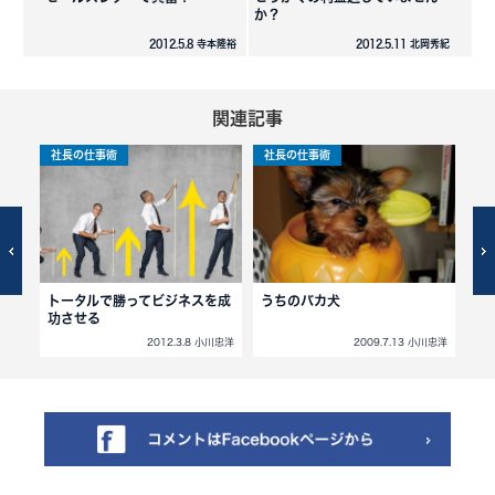
か？
2012.5.8 寺本隆裕
2012.5.11 北岡秀紀
関連記事
社長の仕事術
社長の仕事術
社
トータルで勝ってビジネスを成
うちのバカ犬
影
功させる
小川忠洋
2012.3.8 小川忠洋
2009.7.13 小川忠洋