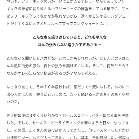
やいや、フリーキックの方が一発で点が入るでしょ…なんて言ってフリー
キックの練習に切り替える…フリーキックの練習をしている最中に、やっ
ぱフリーキックってなかなか取れないから、遠くから決めるロングシュー
トが上手くないとダメだよねって言ってロングシュートに、、、
こんな事を繰り返していると、どれも平凡な
なんの強みもない選手ができあがる…
こんな話を聞いたらバカだな…と思うかもしれないが、ほとんどの人はこ
んな風に自分の強み・自社の強みを築けずにいる。そして、何故だろう？
なんかオレの知らない秘訣があるのか？なんて考える。
はっきり言って、５年１０年続ければ、誰だって一流になれる。なのに一
流の人がほんの一握りだというのは、きっと続ける人がめちゃめちゃ少な
いのだ。
個人的に僕は８年くらい前かな？セールスコピーライターになる事を決意
した。そして、セールスコピーライティングを極めようと日々、やってき
た。その間、たくさんの儲け話が入ってきたし、他にマスターした方がい
い技術やツールなどが入ってきた。しかし、基本、全部無視した。何故な