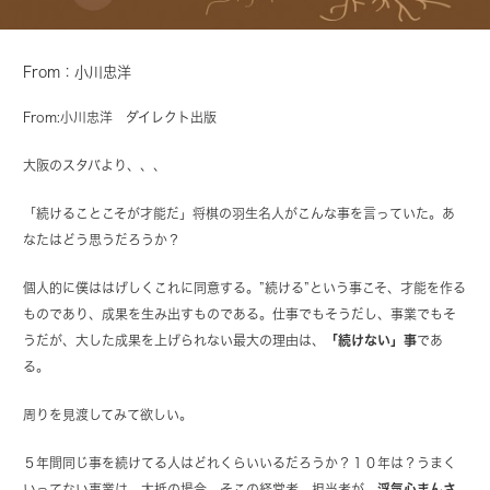
From：小川忠洋
From:
小川忠洋
ダイレクト出版
大阪のスタバより、、、
「続けることこそが才能だ」将棋の羽生名人がこんな事を言っていた。あ
なたはどう思うだろうか？
個人的に僕ははげしくこれに同意する。”続ける”という事こそ、才能を作る
ものであり、成果を生み出すものである。仕事でもそうだし、事業でもそ
うだが、大した成果を上げられない最大の理由は、
「続けない」事
であ
る。
周りを見渡してみて欲しい。
５年間同じ事を続けてる人はどれくらいいるだろうか？１０年は？うまく
いってない事業は、大抵の場合、そこの経営者、担当者が、
浮気心まんさ