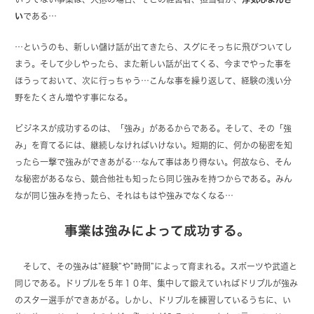
い
である…
…というのも、新しい儲け話が出てきたら、スグにそっちに飛びついてし
まう。そして少しやったら、また新しい話が出てくる、今までやった事を
ほうっておいて、次に行っちゃう…こんな事を繰り返して、経験の浅い分
野をたくさん増やす事になる。
ビジネスが成功するのは、「強み」があるからである。そして、その「強
み」を育てるには、継続しなければいけない。短期的に、何かの秘密を知
ったら一撃で強みができあがる…なんて事はあり得ない。何故なら、そん
な秘密があるなら、競合他社も知ったら同じ強みを持つからである。みん
なが同じ強みを持ったら、それはもはや強みでなくなる…
事業は強みによって成功する。
そして、その強みは”経験”や”時間”によって育まれる。スポーツや武道と
同じである。ドリブルを５年１０年、集中して鍛えていればドリブルが強み
のスター選手ができあがる。しかし、ドリブルを練習しているうちに、い