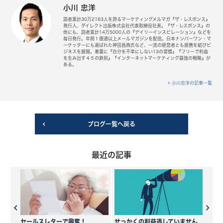
小川 忠洋
読者累計30万2163人を誇るマーケティングメルマガ『ザ・レスポンス』
発行人、ダイレクト出版株式会社代表取締役社長。『ザ・レスポンス』の
他にも、読者累計14万5000人の『デイリーインスピレーション』などを
毎日発行。年間１億通以上メールマガジンを配信。日本ナンバーワン・マ
ーケッターにも選ばれた神田昌典氏など、一流の経営者とも提携を結びビ
ジネスを展開。著書に『自分を不幸にしない13の習慣』『フリーで利益
を生み出す４５の鉄則』『インターネットマーケティング最強の戦略』が
ある。
小川忠洋の記事一覧
ブログ一覧へ戻る
最近の記事
セールスレターで興奮！
せっかくの利益逃していません