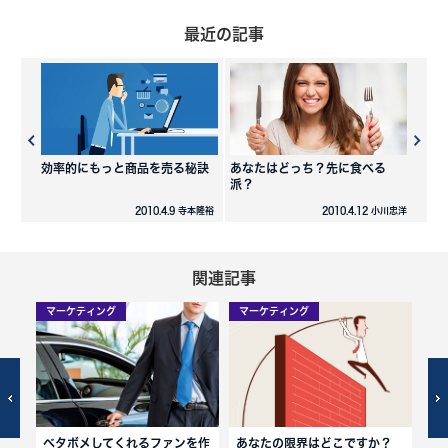
最近の記事
効率的にもっと商品を売る秘訣
あなたはどっち？先に食べる
派？
2010.4.9 寺本隆裕
2010.4.12 小川忠洋
関連記事
マーケティング
マーケティング
マ
？
ベタボメしてくれるファンを作
あなたの限界はどこですか？
正