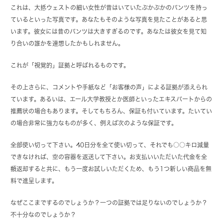
これは、大抵ウェストの細い女性が昔はいていたぶかぶかのパンツを持っ
ているといった写真です。あなたもそのような写真を見たことがあると思
います。彼女には昔のパンツは大きすぎるのです。あなたは彼女を見て知
り合いの誰かを連想したかもしれません。
これが「視覚的」証拠と呼ばれるものです。
その上さらに、コメントや手紙など「お客様の声」による証拠が添えられ
ています。あるいは、エール大学教授とか医師といったエキスパートからの
推薦状の場合もあります。そしてもちろん、保証も付いています。たいてい
の場合非常に強力なものが多く、例えば次のような保証です。
全部使い切って下さい。40日分を全て使い切って、それでも○○キロ減量
できなければ、空の容器を返送して下さい。お支払いいただいた代金を全
額返却すると共に、もう一度お試しいただくため、もう1つ新しい商品を無
料で進呈します。
なぜここまでするのでしょうか？一つの証拠では足りないのでしょうか？
不十分なのでしょうか？