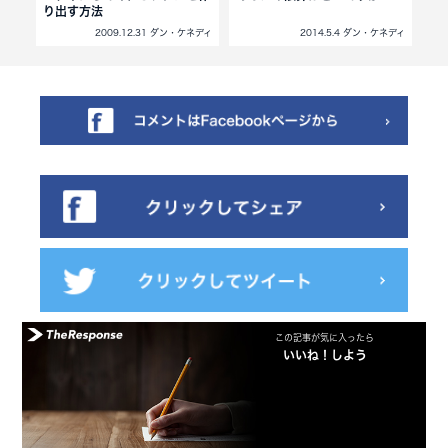
り出す方法
ど
ネディ
2009.12.31 ダン・ケネディ
2014.5.4 ダン・ケネディ
この記事が気に入ったら
いいね！しよう