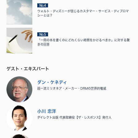
No.4
ウォルト・ディズニーが信じるカスタマー・サービス・ディプロマ
シーとは？
No.5
「一冊の本を書くのにどれくらい時間をかけるべきか」に対する驚
きの回答
ゲスト・エキスパート
ダン・ケネディ
超一流ミリオネア・メーカー・DRMの世界的権威
小川 忠洋
ダイレクト出版 代表取締役【ザ・レスポンス】発行人