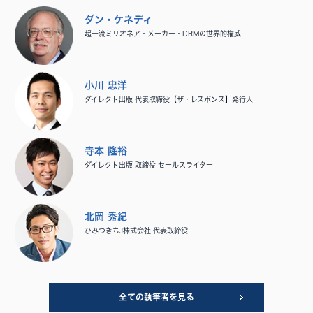
ダン・ケネディ
超一流ミリオネア・メーカー・DRMの世界的権威
小川 忠洋
ダイレクト出版 代表取締役【ザ・レスポンス】発行人
寺本 隆裕
ダイレクト出版 取締役 セールスライター
北岡 秀紀
ひみつきちJ株式会社 代表取締役
全ての執筆者を見る