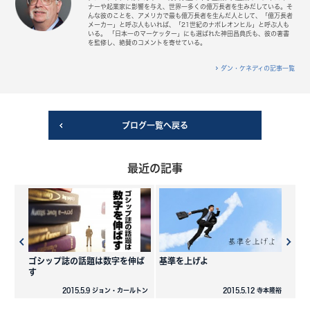
ナーや起業家に影響を与え、世界一多くの億万長者を生みだしている。そ
んな彼のことを、アメリカで最も億万長者を生んだ人として、「億万長者
メーカー」と呼ぶ人もいれば、「21世紀のナポレオンヒル」と呼ぶ人も
いる。 「日本一のマーケッター」にも選ばれた神田昌典氏も、彼の著書
を監修し、絶賛のコメントを寄せている。
ダン・ケネディの記事一覧
ブログ一覧へ戻る
最近の記事
ゴシップ誌の話題は数字を伸ば
基準を上げよ
す
2015.5.9 ジョン・カールトン
2015.5.12 寺本隆裕