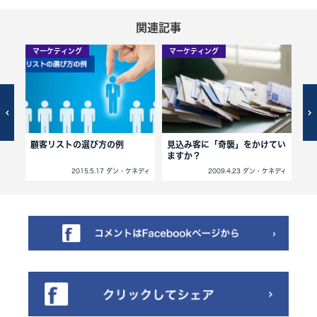
関連記事
マーケティング
マーケティング
マ
くだ
顧客リストの選び方の例
見込み客に「奇襲」をかけてい
ダ
ますか？
を
ネディ
2015.5.17 ダン・ケネディ
2009.4.23 ダン・ケネディ