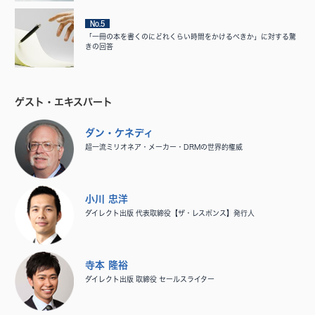
No.5
「一冊の本を書くのにどれくらい時間をかけるべきか」に対する驚
きの回答
ゲスト・エキスパート
ダン・ケネディ
超一流ミリオネア・メーカー・DRMの世界的権威
小川 忠洋
ダイレクト出版 代表取締役【ザ・レスポンス】発行人
寺本 隆裕
ダイレクト出版 取締役 セールスライター