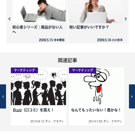
初心者シリーズ：商品がない人
短い記事がいいですか？
へ
2009.5.15 寺本隆裕
2009.5.18 小川忠洋
関連記事
マーケティング
マーケティング
マ
す
Buzz（口コミ）を買え！
なんてもったいない！愚かな！
あ
ネディ
2010.9.12 ダン・ケネディ
2014.7.20 ダン・ケネディ