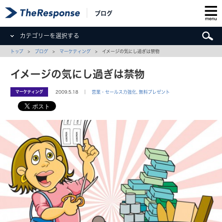
ブログ
カテゴリーを選択する
トップ
>
ブログ
>
マーケティング
> イメージの気にし過ぎは禁物
イメージの気にし過ぎは禁物
マーケティング
2009.5.18 ｜
営業・セールス力強化
,
無料プレゼント