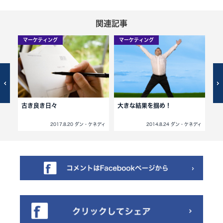
関連記事
マーケティング
マーケティング
マ
る方
古き良き日々
大きな結果を掴め！
マ
リ
ネディ
2017.8.20 ダン・ケネディ
2014.8.24 ダン・ケネディ