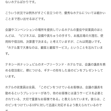
ないホテルばかりです。
こういう状況では例外がすごく目立つので、優秀なホテルについては細かい
ことまで思い出せるほどです。
会議やコンベンションの場所を提供しているホテルの重役や従業員のほと
んどは、「ビジネスは、設備や真ちゅうの手すり、お風呂場の大理石、使
用料や宿泊料、決算書で決まる」と考えていますが、これは間違いです。
「ホテル業で大事なのは、顧客と顧客サービス」ということを忘れていま
す。
テネシー州ナッシュビルのオープリーランド・ホテルでは、会議の議長を務
める宿泊客に、襟につける、ギターの形をした金のピンをプレゼントして
います。
ホテルの従業員は全員、「このピンをつけているお客様は、会議の議長を
勤めるというプレッシャーがあり、他のお客様とは違うサービスを必要と
されている、大切で重要なお客様である」と教えられています。彼らは、こ
のピンをつけているVIPに対して迅速に対応するよう教えられているので
す。