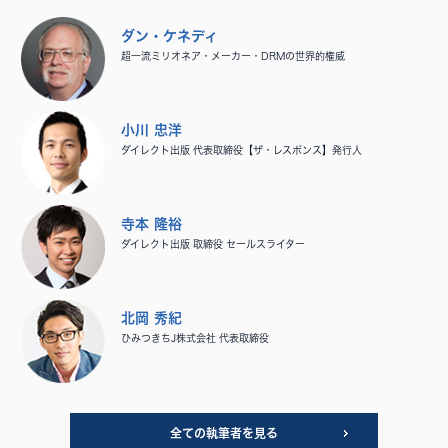
ダン・ケネディ
超一流ミリオネア・メーカー・DRMの世界的権威
小川 忠洋
ダイレクト出版 代表取締役【ザ・レスポンス】発行人
寺本 隆裕
ダイレクト出版 取締役 セールスライター
北岡 秀紀
ひみつきちJ株式会社 代表取締役
全ての執筆者を見る