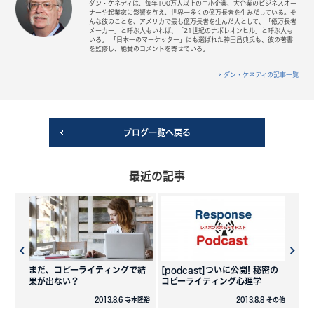
ダン・ケネディは、毎年100万人以上の中小企業、大企業のビジネスオー
ナーや起業家に影響を与え、世界一多くの億万長者を生みだしている。そ
んな彼のことを、アメリカで最も億万長者を生んだ人として、「億万長者
メーカー」と呼ぶ人もいれば、「21世紀のナポレオンヒル」と呼ぶ人も
いる。 「日本一のマーケッター」にも選ばれた神田昌典氏も、彼の著書
を監修し、絶賛のコメントを寄せている。
ダン・ケネディの記事一覧
ブログ一覧へ戻る
最近の記事
まだ、コピーライティングで結
[podcast]ついに公開! 秘密の
果が出ない？
コピーライティング心理学
2013.8.6 寺本隆裕
2013.8.8 その他