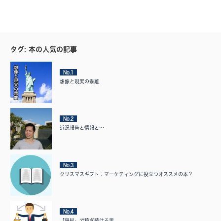
タグ: 本の人気の記事
No.1
想像と現実の乖離
No.2
近況報告と情報と…
No.3
クリスマスギフト：マーケティングに役立つオススメの本？
No.4
「無料」で稼ぎ続ける男