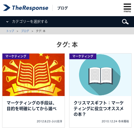
ブログ
カテゴリーを選択する
トップ
>
ブログ
> タグ: 本
タグ: 本
マーケティング
マーケティング
マーケティングの手段は、
クリスマスギフト：マーケ
目的を明確にしてから選べ
ティングに役立つオススメ
の本？
2012.8.23 小川忠洋
2010.12.24 寺本隆裕