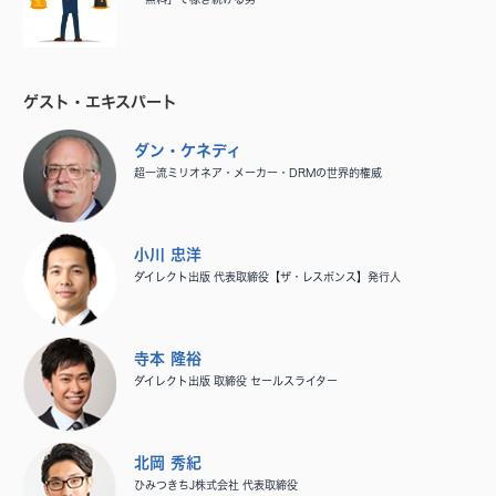
ゲスト・エキスパート
ダン・ケネディ
超一流ミリオネア・メーカー・DRMの世界的権威
小川 忠洋
ダイレクト出版 代表取締役【ザ・レスポンス】発行人
寺本 隆裕
ダイレクト出版 取締役 セールスライター
北岡 秀紀
ひみつきちJ株式会社 代表取締役