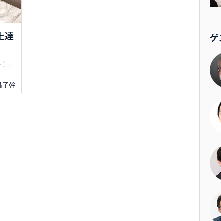
上達
ゲ
か！」
 昌子幹