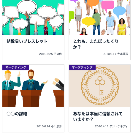
胡散臭いブレスレット
これも、またぼったくり
か？
2010.9.25 その他
2010.9.17 寺本隆裕
マーケティング
マーケティング
○○の謀略
あなたは本当に信頼されて
いますか？
2010.6.24 小川忠洋
2010.4.11 ダン・ケネディ