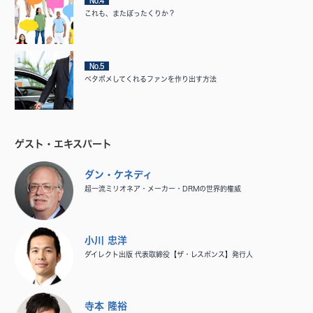
No.4
これも、またぼったくりか？
No.5
ベタボメしてくれるファンを作り出す方法
ゲスト・エキスパート
ダン・ケネディ
超一流ミリオネア・メーカー・DRMの世界的権威
小川 忠洋
ダイレクト出版 代表取締役【ザ・レスポンス】発行人
寺本 隆裕