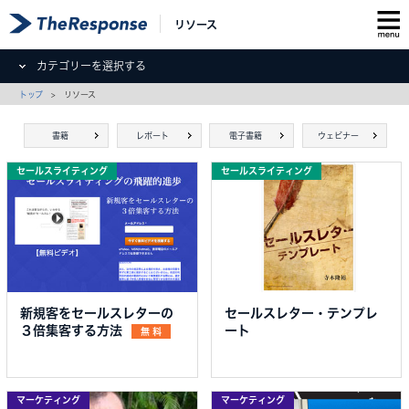
リソース
カテゴリーを選択する
トップ
> リソース
書籍
レポート
電子書籍
ウェビナー
セールスライティング
セールスライティング
新規客をセールスレターの
セールスレター・テンプレ
３倍集客する方法
ート
無 料
マーケティング
マーケティング