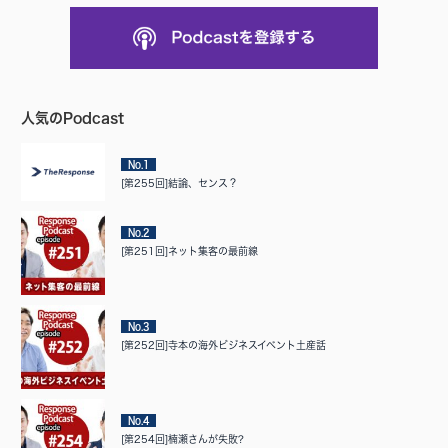
人気のPodcast
No.1
[第255回]結論、センス？
No.2
[第251回]ネット集客の最前線
No.3
[第252回]寺本の海外ビジネスイベント土産話
No.4
[第254回]楠瀬さんが失敗?