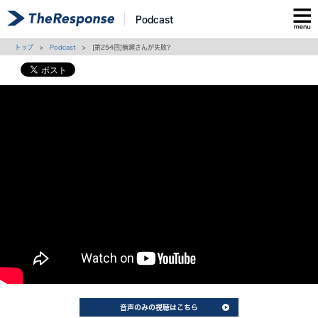
Podcast
トップ
>
Podcast
> [第254回]楠瀬さんが失敗?
音声のみの視聴はこちら