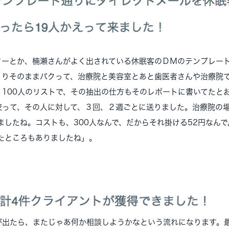
ターとか、楠瀬さんがよく出されている休眠客のＤＭのテンプレー
くりそのままパクって、治療院と美容室とあと歯医者さんや治療院
、100人のリストで、その抽出の仕方もそのレポートに書いてたと
絞って、その人に対して、３回、２週ごとに送りました。治療院の場
ましたね。コストも、300人なんで、だからそれ掛ける52円なん
きたところもありましたね」。
が出たら、またじゃあ何か相談しようかなという流れになります。