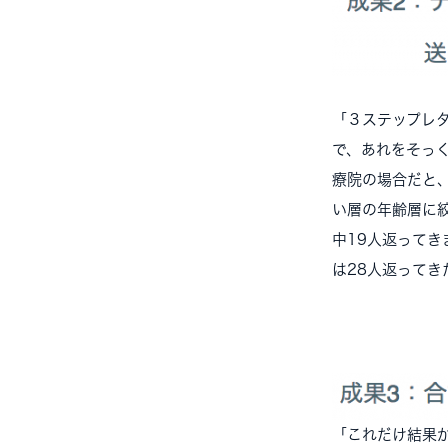
「３ステップレ
で、あれをそっ
療院の場合だと
い層の年齢層に
中19人返ってき
は28人返って
「これだけ結果