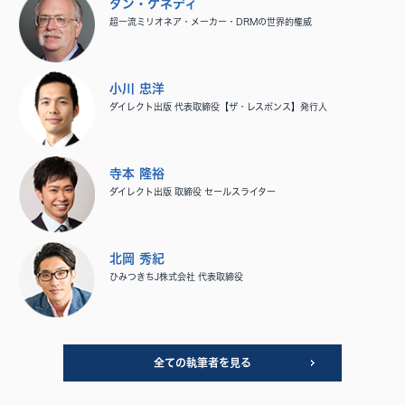
ダン・ケネディ
超一流ミリオネア・メーカー・DRMの世界的権威
小川 忠洋
ダイレクト出版 代表取締役【ザ・レスポンス】発行人
寺本 隆裕
ダイレクト出版 取締役 セールスライター
北岡 秀紀
ひみつきちJ株式会社 代表取締役
全ての執筆者を見る