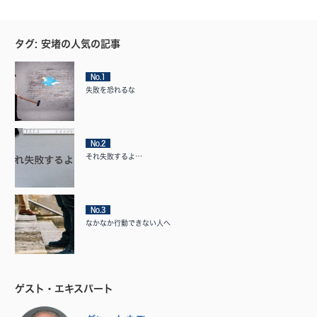
タグ: 安堵の人気の記事
No.1
失敗を恐れるな
No.2
それ失敗するよ…
No.3
なかなか行動できない人へ
ゲスト・エキスパート