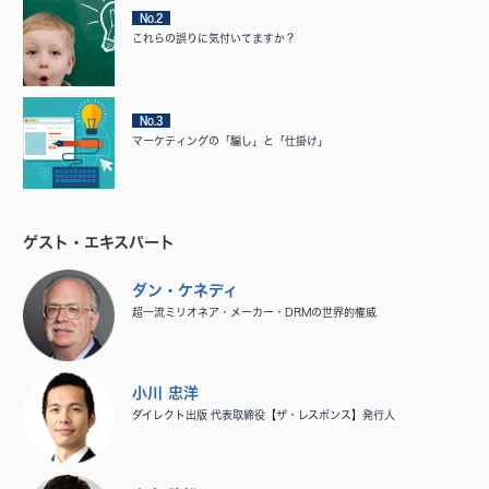
No.2
これらの誤りに気付いてますか？
No.3
マーケティングの「騙し」と「仕掛け」
ゲスト・エキスパート
ダン・ケネディ
超一流ミリオネア・メーカー・DRMの世界的権威
小川 忠洋
ダイレクト出版 代表取締役【ザ・レスポンス】発行人