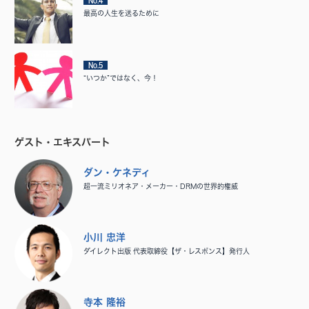
No.4
最高の人生を送るために
No.5
“いつか”ではなく、今！
ゲスト・エキスパート
ダン・ケネディ
超一流ミリオネア・メーカー・DRMの世界的権威
小川 忠洋
ダイレクト出版 代表取締役【ザ・レスポンス】発行人
寺本 隆裕