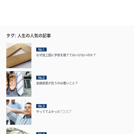
タグ: 人生の人気の記事
No.1
なぜ途上国に学校を建ててはいけないのか？
No.2
金銭感覚が狂うのは悪いこと？
No.3
やっててよかった”○○○”