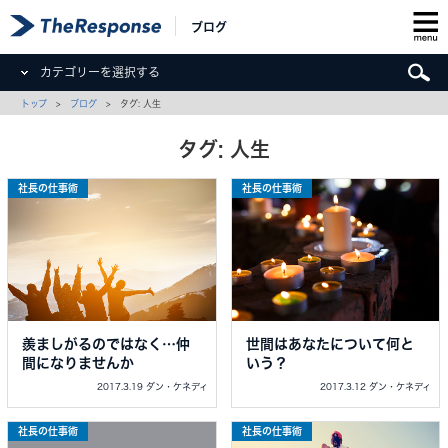
ブログ
カテゴリーを選択する
トップ
>
ブログ
> タグ: 人生
タグ: 人生
社長の仕事術
社長の仕事術
羨ましがるのではなく…仲
世間はあなたについて何と
間になりませんか
いう？
2017.3.19 ダン・ケネディ
2017.3.12 ダン・ケネディ
社長の仕事術
社長の仕事術