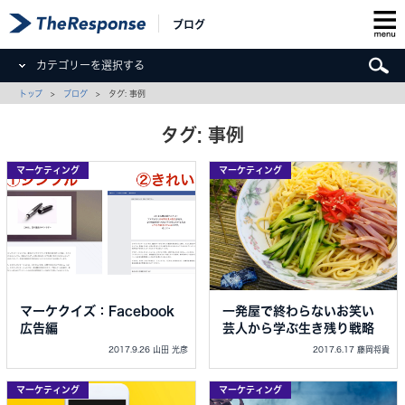
ブログ
カテゴリーを選択する
トップ
>
ブログ
> タグ: 事例
タグ: 事例
マーケティング
マーケティング
マーケクイズ：Facebook
一発屋で終わらないお笑い
広告編
芸人から学ぶ生き残り戦略
2017.9.26 山田 光彦
2017.6.17 藤岡将貴
マーケティング
マーケティング