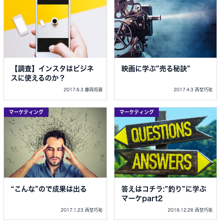
【調査】インスタはビジネ
映画に学ぶ”売る秘訣”
スに使えるのか？
2017.6.3 藤岡将貴
2017.4.3 西埜巧祐
マーケティング
マーケティング
“こんな”ので成果は出る
答えはコチラ:”釣り”に学ぶ
マーケpart2
2017.1.23 西埜巧祐
2016.12.26 西埜巧祐