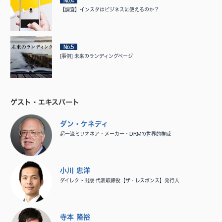
No.4
【調査】インスタはビジネスに使えるのか？
No.5
[事例] 未来のランディングページ
ゲスト・エキスパート
ダン・ケネディ
超一流ミリオネア・メーカー・DRMの世界的権威
小川 忠洋
ダイレクト出版 代表取締役【ザ・レスポンス】発行人
寺本 隆裕