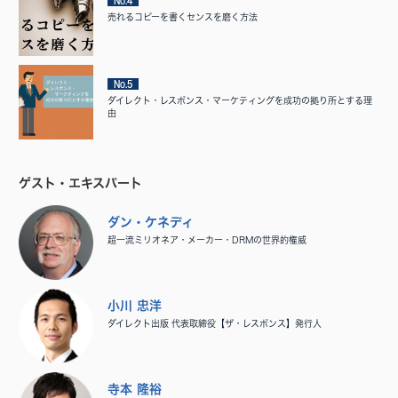
No.4
売れるコピーを書くセンスを磨く方法
No.5
ダイレクト・レスポンス・マーケティングを成功の拠り所とする理
由
ゲスト・エキスパート
ダン・ケネディ
超一流ミリオネア・メーカー・DRMの世界的権威
小川 忠洋
ダイレクト出版 代表取締役【ザ・レスポンス】発行人
寺本 隆裕