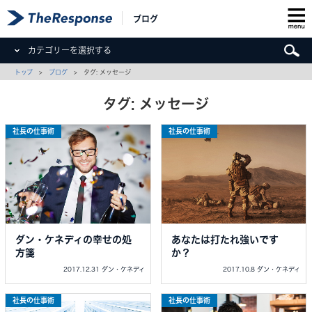
ブログ
カテゴリーを選択する
トップ
>
ブログ
> タグ: メッセージ
タグ: メッセージ
社長の仕事術
社長の仕事術
ダン・ケネディの幸せの処
あなたは打たれ強いです
方箋
か？
2017.12.31 ダン・ケネディ
2017.10.8 ダン・ケネディ
社長の仕事術
社長の仕事術