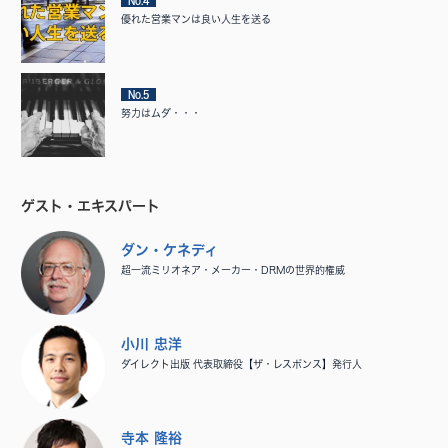
No.4
優れた営業マンは良い人生を送る
No.5
努力はムダ・・・
ゲスト・エキスパート
ダン・ケネディ
超一流ミリオネア・メーカー・DRMの世界的権威
小川 忠洋
ダイレクト出版 代表取締役【ザ・レスポンス】発行人
寺本 隆裕