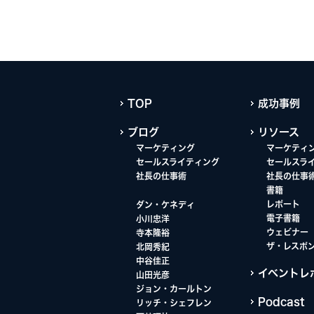
TOP
成功事例
ブログ
リソース
マーケティング
マーケティ
セールスライティング
セールスラ
社長の仕事術
社長の仕事
書籍
レポート
ダン・ケネディ
電子書籍
小川忠洋
ウェビナー
寺本隆裕
ザ・レスポ
北岡秀紀
中谷佳正
イベントレ
山田光彦
ジョン・カールトン
Podcast
リッチ・シェフレン