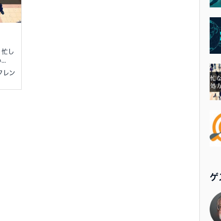
、忙し
..
ェフレン
ゲ