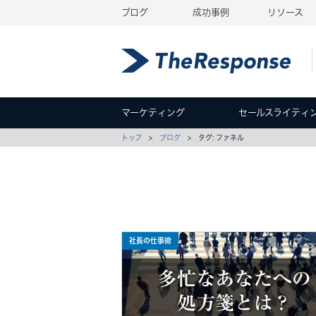
ブログ
成功事例
リソース
マーケティング
セールスライティ
トップ
>
ブログ
> タグ: ファネル
社長の仕事術