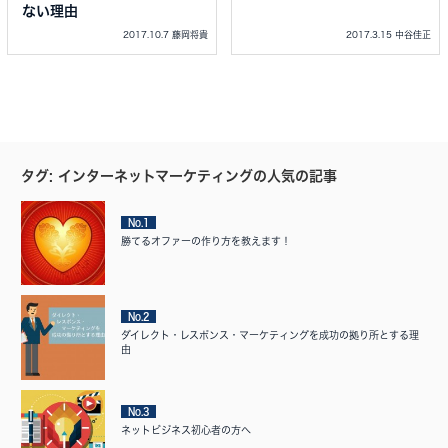
ない理由
2017.10.7 藤岡将貴
2017.3.15 中谷佳正
タグ: インターネットマーケティングの人気の記事
No.1
勝てるオファーの作り方を教えます！
No.2
ダイレクト・レスポンス・マーケティングを成功の拠り所とする理
由
No.3
ネットビジネス初心者の方へ