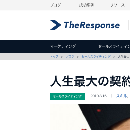
ブログ
成功事例
リソース
マーケティング
セールスライティ
トップ
>
ブログ
>
セールスライティング
> 人生最大
人生最大の契
スキル
2010.8.16 ｜
,
セールスライティング