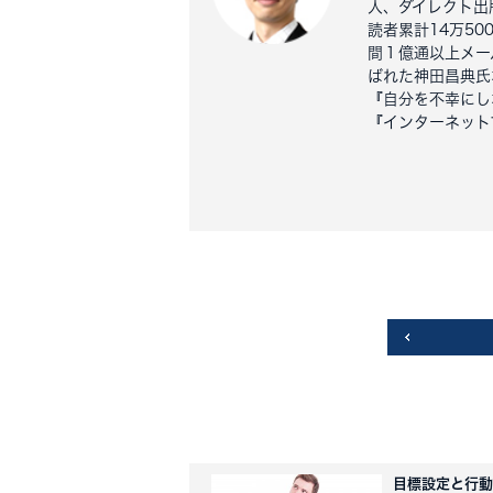
人、ダイレクト出
読者累計14万5
間１億通以上メー
ばれた神田昌典氏
『自分を不幸にし
『インターネット
目標設定と行動