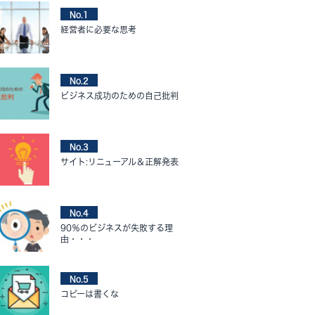
No.1
経営者に必要な思考
No.2
ビジネス成功のための自己批判
No.3
サイト:リニューアル＆正解発表
No.4
90％のビジネスが失敗する理
由・・・
No.5
コピーは書くな