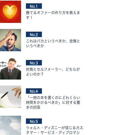
No.1
勝てるオファーの作り方を教えま
す！
No.2
これはバカというべきか、怠惰と
いうべきか
No.3
封筒とセルフメーラー、どちらが
よいのか？
No.4
「一冊の本を書くのにどれくらい
時間をかけるべきか」に対する驚
きの回答
No.5
ウォルト・ディズニーが信じるカス
タマー・サービス・ディプロマシ