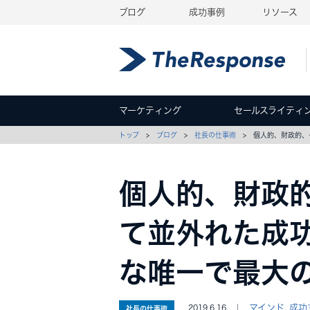
ブログ
成功事例
リソース
マーケティング
セールスライティ
トップ
>
ブログ
>
社長の仕事術
> 個人的、財政的、
個人的、財政
て並外れた成
な唯一で最大
マインド
成功
2019.6.16 ｜
,
社長の仕事術