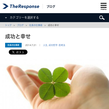
ブログ
カテゴリーを選択する
トップ
>
ブログ
>
社長の仕事術
> 成功と幸せ
成功と幸せ
社長の仕事術
2014.7.21 ｜
人生
,
成功哲学･思考法