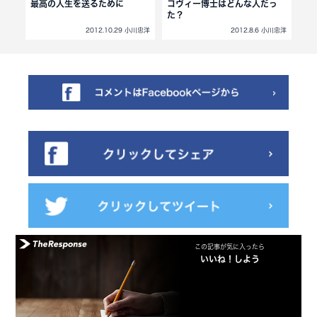
功
最高の人生を送るために
コヴィー博士はどんな人だっ
行
た？
小川忠洋
2012.10.29 小川忠洋
2012.8.6 小川忠洋
この記事が気に入ったら
いいね！しよう