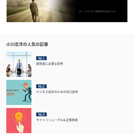
【ザ・レスポンス】の最新記事をお届けします
小川忠洋の人気の記事
No.1
経営者に必要な思考
No.2
ビジネス成功のための自己批判
No.3
サイト:リニューアル＆正解発表