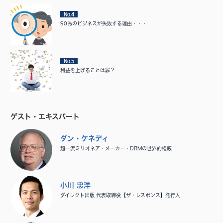
No.4
90％のビジネスが失敗する理由・・・
No.5
利益を上げることは罪？
ゲスト・エキスパート
ダン・ケネディ
超一流ミリオネア・メーカー・DRMの世界的権威
小川 忠洋
ダイレクト出版 代表取締役【ザ・レスポンス】発行人