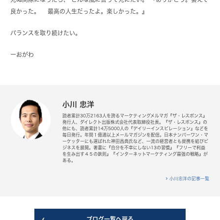
良かった。 最高の人生だったよ。楽しかった。』
バランスを取り続けたい。
ーおがわ
小川 忠洋
読者累計30万2163人を誇るマーケティングメルマガ『ザ・レスポンス』
発行人、ダイレクト出版株式会社代表取締役社長。『ザ・レスポンス』の
他にも、読者累計14万5000人の『デイリーインスピレーション』などを
毎日発行。年間１億通以上メールマガジンを配信。日本ナンバーワン・マ
ーケッターにも選ばれた神田昌典氏など、一流の経営者とも提携を結びビ
ジネスを展開。著書に『自分を不幸にしない13の習慣』『フリーで利益
を生み出す４５の鉄則』『インターネットマーケティング最強の戦略』が
ある。
小川忠洋の記事一覧
ブログ一覧へ戻る