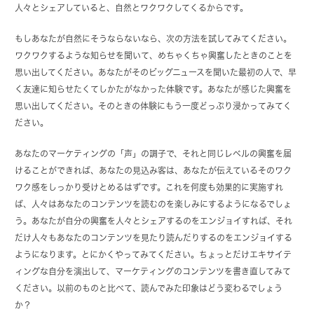
人々とシェアしていると、自然とワクワクしてくるからです。
もしあなたが自然にそうならないなら、次の方法を試してみてください。
ワクワクするような知らせを聞いて、めちゃくちゃ興奮したときのことを
思い出してください。あなたがそのビッグニュースを聞いた最初の人で、早
く友達に知らせたくてしかたがなかった体験です。あなたが感じた興奮を
思い出してください。そのときの体験にもう一度どっぷり浸かってみてく
ださい。
あなたのマーケティングの「声」の調子で、それと同じレベルの興奮を届
けることができれば、あなたの見込み客は、あなたが伝えているそのワク
ワク感をしっかり受けとめるはずです。これを何度も効果的に実施すれ
ば、人々はあなたのコンテンツを読むのを楽しみにするようになるでしょ
う。あなたが自分の興奮を人々とシェアするのをエンジョイすれば、それ
だけ人々もあなたのコンテンツを見たり読んだりするのをエンジョイする
ようになります。とにかくやってみてください。ちょっとだけエキサイテ
ィングな自分を演出して、マーケティングのコンテンツを書き直してみて
ください。以前のものと比べて、読んでみた印象はどう変わるでしょう
か？