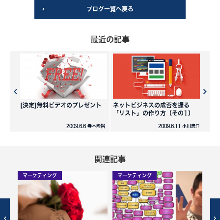
ブログ一覧へ戻る
最近の記事
[決定]無料ビデオのプレゼント
ネットビジネスの成否を握る
「リスト」の作り方（その1）
2009.6.6 寺本隆裕
2009.6.11 小川忠洋
関連記事
マーケティング
マーケティング
マ