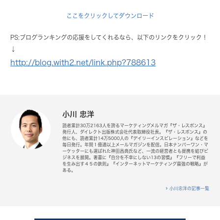
ここをクリックしてダウンロード
PS:ブログランキングの応援をしてくれるなら、以下のリンクをクリック！
↓
http://blog.with2.net/link.php?788613
小川 忠洋
読者累計30万2163人を誇るマーケティングメルマガ『ザ・レスポンス』
発行人、ダイレクト出版株式会社代表取締役社長。『ザ・レスポンス』の
他にも、読者累計14万5000人の『デイリーインスピレーション』などを
毎日発行。年間１億通以上メールマガジンを配信。日本ナンバーワン・マ
ーケッターにも選ばれた神田昌典氏など、一流の経営者とも提携を結びビ
ジネスを展開。著書に『自分を不幸にしない13の習慣』『フリーで利益
を生み出す４５の鉄則』『インターネットマーケティング最強の戦略』が
ある。
小川忠洋の記事一覧