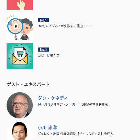
No.4
90％のビジネスが失敗する理由・・・
No.5
コピーは書くな
ゲスト・エキスパート
ダン・ケネディ
超一流ミリオネア・メーカー・DRMの世界的権威
小川 忠洋
ダイレクト出版 代表取締役【ザ・レスポンス】発行人