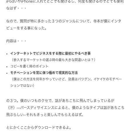
iPodいやiPhoneに入れてどこでも聞けるし、何度も聞けるのでとても便利
なはず・・・
なので、質問が特に多かった３つのジャンルについて、寺本が僕にインタ
ビューをする事になった。
内容は・・・
インターネットでビジネスをする際に最初にやるべき事
（参入するマーケットの選ぶ時の最も大きな間違いとは？）
コピーを書く時のポイント
モチベーションを常に保つ極めて現実的な方法
（僕はこの方法を何年かやっていけど、効果はバツグン。イケイケのモチベー
ションではない）
の３つ。僕のいつものクセで、話があちこちに飛んでしまっているが
（汗）—バースディサイエンスによると、僕のようなタイプは話があちこち
飛ぶらしい−それもきっと楽しんでもらえるはず。
とにかくここからダウンロードできるよ。