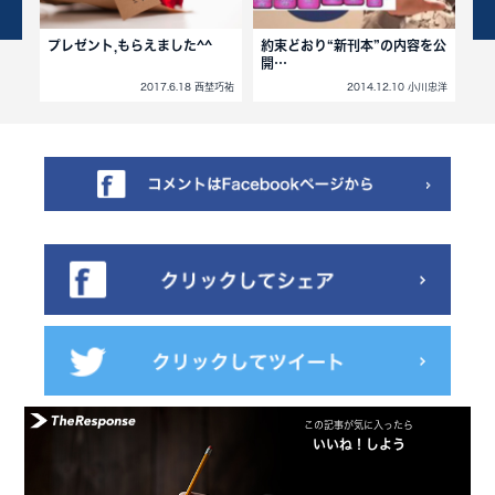
プレゼント,もらえました^^
約束どおり“新刊本”の内容を公
盲
開…
小川忠洋
2017.6.18 西埜巧祐
2014.12.10 小川忠洋
この記事が気に入ったら
いいね！しよう