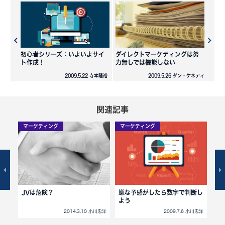
初心者シリーズ：いよいよサイ
ダイレクトマーケティングは努
ト作成！
力無しでは機能しない
2009.5.22 寺本隆裕
2009.5.26 ダン・ケネディ
関連記事
マーケティング
マーケティング
マ
真
JVは危険？
嫌な予感がしたら数字で判断し
ヤ
よう
小川忠洋
2014.3.10 小川忠洋
2009.7.6 小川忠洋