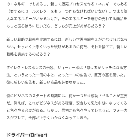
のエネルギーでもあるし、新しく販売プロセスを作るエネルギーでもある
（要するにセールスレターをもう一つ作らなければいけない）。つまり膨
大なエネルギーがかかるわけだ。そのエネルギーを既存の売れてる商品を
もっと売るほうに注いだら、どっちが売上があがるだろう？
新しい戦略や戦術を実施するには、新しい学習曲線をえがかなければなら
ない。せっかく上手くいった戦略があるのに何故、それを捨てて、新しい
戦略を実施するのだろう？
ダイレクトレスポンスの伝説、ジョーカーボは「怠け者がリッチになる方
法」というたった一冊の本と、たった一つの広告で、巨万の富を築いた。
彼に新しい広告も、新しい商品も必要なかった。
特にビジネスのスタートの時期には、何か一つだけ成功させることが重要
だ。例えば、これがビジネスがある程度、安定して来た中期になってくる
と色々やる必要がある。しかし、最初から色々やってしまうと、フォーカ
スがブレて、全部が上手くいかなくなってしまう。
ドライバー(Driver)