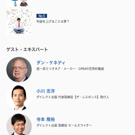
No.5
利益を上げることは罪？
ゲスト・エキスパート
ダン・ケネディ
超一流ミリオネア・メーカー・DRMの世界的権威
小川 忠洋
ダイレクト出版 代表取締役【ザ・レスポンス】発行人
寺本 隆裕
ダイレクト出版 取締役 セールスライター