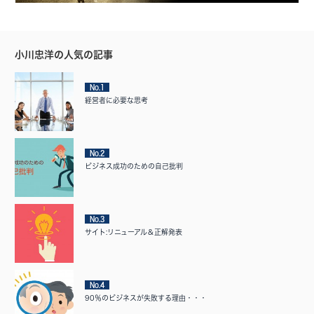
小川忠洋の人気の記事
No.1
経営者に必要な思考
No.2
ビジネス成功のための自己批判
No.3
サイト:リニューアル＆正解発表
No.4
90％のビジネスが失敗する理由・・・