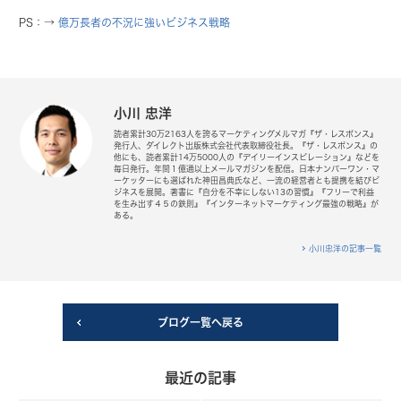
PS：→
億万長者の不況に強いビジネス戦略
小川 忠洋
読者累計30万2163人を誇るマーケティングメルマガ『ザ・レスポンス』
発行人、ダイレクト出版株式会社代表取締役社長。『ザ・レスポンス』の
他にも、読者累計14万5000人の『デイリーインスピレーション』などを
毎日発行。年間１億通以上メールマガジンを配信。日本ナンバーワン・マ
ーケッターにも選ばれた神田昌典氏など、一流の経営者とも提携を結びビ
ジネスを展開。著書に『自分を不幸にしない13の習慣』『フリーで利益
を生み出す４５の鉄則』『インターネットマーケティング最強の戦略』が
ある。
小川忠洋の記事一覧
ブログ一覧へ戻る
最近の記事