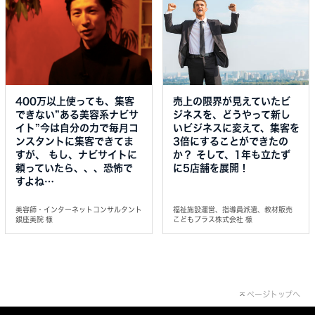
400万以上使っても、集客
売上の限界が見えていたビ
できない”ある美容系ナビサ
ジネスを、どうやって新し
イト”今は自分の力で毎月コ
いビジネスに変えて、集客を
ンスタントに集客できてま
3倍にすることができたの
すが、 もし、ナビサイトに
か？ そして、1年も立たず
頼っていたら、、、恐怖で
に5店舗を展開！
すよね…
美容師・インターネットコンサルタント
福祉施設運営、指導員派遣、教材販売
銀座美院 様
こどもプラス株式会社 様
ページトップへ