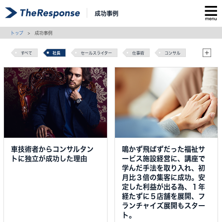
成功事例
トップ
> 成功事例
すべて
社長
セールスライター
仕事術
コンサル
セールスライティング
マーケティング
車技術者からコンサルタン
鳴かず飛ばずだった福祉サ
トに独立が成功した理由
ービス施設経営に、講座で
学んだ手法を取り入れ、初
月比３倍の集客に成功。安
定した利益が出る為、１年
経たずに５店舗を展開、フ
ランチャイズ展開もスター
ト。