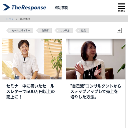
成功事例
トップ
> 成功事例
セールスライター
仕事術
コンサル
社長
セールスライティング
マーケティング
セミナー中に書いたセール
"自己流"コンサルタントから
スレターで500万円以上の
ステップアップして売上を
売上に！
増やした方法。