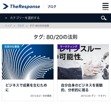
ブログ
カテゴリーを選択する
トップ
>
ブログ
> タグ: 80/20の法則
タグ: 80/20の法則
社長の仕事術
マーケティング
ビジネスで成果を生むため
自分自身のビジネスを客観
に
的、分析的に視る
2012.8.21 寺本隆裕
2010.3.6 ダン・ケネディ