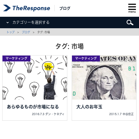
ブログ
カテゴリーを選択する
トップ
>
ブログ
> タグ: 市場
タグ: 市場
マーケティング
マーケティング
あらゆるものが市場になる
大人のお年玉
2016.7.3 ダン・ケネディ
2015.1.7 中谷佳正