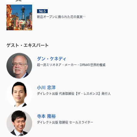
No.5
新店オープンに飾られた花の真実…
ゲスト・エキスパート
ダン・ケネディ
超一流ミリオネア・メーカー・DRMの世界的権威
小川 忠洋
ダイレクト出版 代表取締役【ザ・レスポンス】発行人
寺本 隆裕
ダイレクト出版 取締役 セールスライター