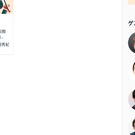
ゲ
実際
..
北岡秀紀