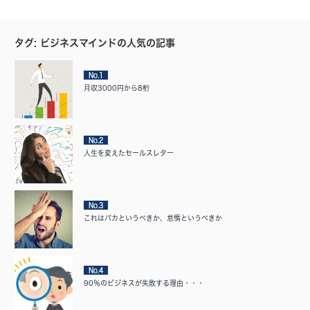
タグ: ビジネスマインドの人気の記事
No.1
月収3000円から8桁
No.2
人生を変えたセールスレター
No.3
これはバカというべきか、怠惰というべきか
No.4
90％のビジネスが失敗する理由・・・