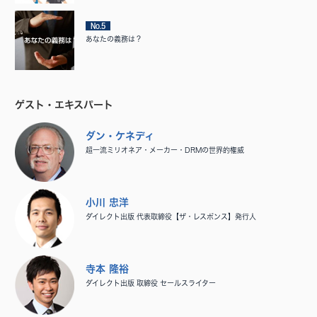
No.5
あなたの義務は？
ゲスト・エキスパート
ダン・ケネディ
超一流ミリオネア・メーカー・DRMの世界的権威
小川 忠洋
ダイレクト出版 代表取締役【ザ・レスポンス】発行人
寺本 隆裕
ダイレクト出版 取締役 セールスライター