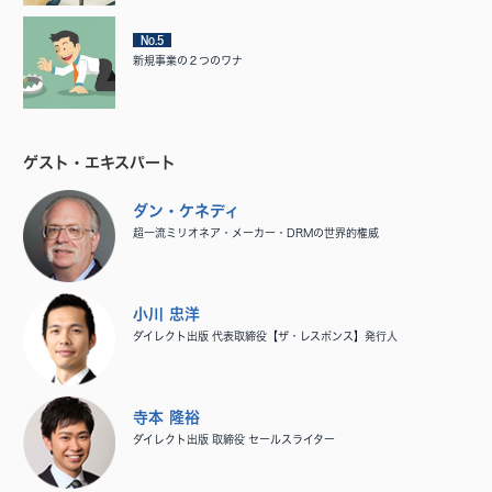
No.5
新規事業の２つのワナ
ゲスト・エキスパート
ダン・ケネディ
超一流ミリオネア・メーカー・DRMの世界的権威
小川 忠洋
ダイレクト出版 代表取締役【ザ・レスポンス】発行人
寺本 隆裕
ダイレクト出版 取締役 セールスライター