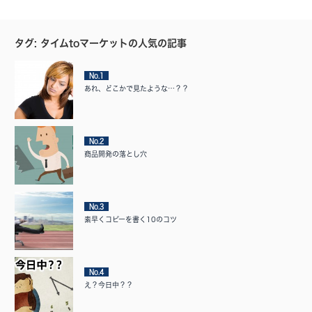
タグ: タイムtoマーケットの人気の記事
No.1
あれ、どこかで見たような…？？
No.2
商品開発の落とし穴
No.3
素早くコピーを書く10のコツ
No.4
え？今日中？？