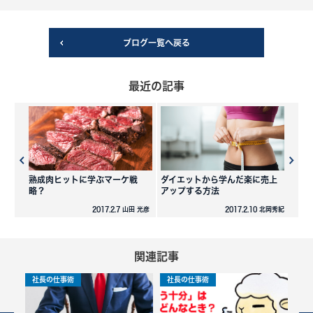
ブログ一覧へ戻る
最近の記事
熟成肉ヒットに学ぶマーケ戦
ダイエットから学んだ楽に売上
略？
アップする方法
2017.2.7 山田 光彦
2017.2.10 北岡秀紀
関連記事
社長の仕事術
社長の仕事術
社