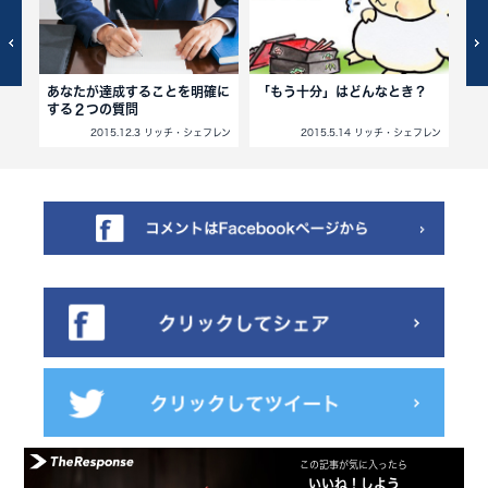
テム
あなたが達成することを明確に
「もう十分」はどんなとき？
な
する２つの質問
い
フレン
2015.12.3 リッチ・シェフレン
2015.5.14 リッチ・シェフレン
この記事が気に入ったら
いいね！しよう