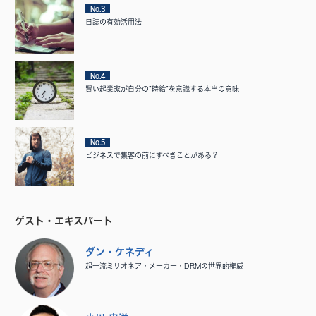
No.3
日誌の有効活用法
No.4
賢い起業家が自分の”時給”を意識する本当の意味
No.5
ビジネスで集客の前にすべきことがある？
ゲスト・エキスパート
ダン・ケネディ
超一流ミリオネア・メーカー・DRMの世界的権威