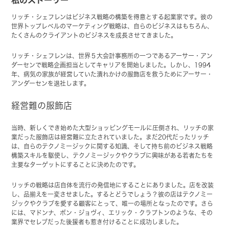
私のストーリー
リッチ・シェフレンはビジネス戦略の構築を得意とする起業家です。彼の
世界トップレベルのマーケティング戦略は、自らのビジネスはもちろん、
たくさんのクライアントのビジネスを成長させてきました。
リッチ・シェフレンは、世界５大会計事務所の一つであるアーサー・アン
ダーセンで戦略企画担当としてキャリアを開始しました。しかし、1994
年、病気の家族が経営していた潰れかけの服飾店を救うためにアーサー・
アンダーセンを退社します。
経営難の服飾店
当時、新しくでき始めた大型ショッピングモールに圧倒され、リッチの家
業だった服飾店は経営難に立たされていました。まだ20代だったリッチ
は、自らのテクノミージックに関する知識、そして持ち前のビジネス戦略
構築スキルを駆使し、テクノミージックやクラブに興味がある若者たちを
主要なターゲットにすることに決めたのです。
リッチの戦略は店自体を流行の発信地にすることにありました。店を改装
し、品揃えを一変させました。するとどうでしょう？彼の店はテクノミー
ジックやクラブを愛する顧客にとって、唯一の場所となったのです。さら
には、マドンナ、ボン・ジョヴィ、エリック・クラプトンのような、その
業界でセレブだった後援者も惹き付けることに成功しました。