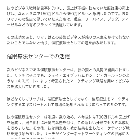
彼のビジネス戦略は見事に的中し、売上げ不振に悩んでいた服飾店の売上
げは、なんと３年で150万ドルから650万ドルへと急増したのです。また
リッチの服飾店で働いていた人たちは、現在、リーバイス、プラダ、ディ
ーゼルなどの有名ブランドで活躍しています。
その成功のあと、リッチはこの装飾ビジネスが残りの人生をかけて行ない
たいことではないと悟り、催眠療法士としての道を歩みだします。
催眠療法センターでの活躍
次のビジネスである催眠療法センターは、彼の妻との共同で開業されまし
た。リッチはそこでも、ジェイ・エイブラハムやジョン・カールトンのよ
うなエキスパートによって考案されたマーケティング戦略を用いてビジネ
スを拡大していきました。
ほどなくしてリッチは、催眠療法士としてでなく、催眠療法をマーケティ
ングするエキスパートとして市場に認知されるようになってきたのです。
彼の催眠療法センターは軌道に乗り始め、４年後には700万ドルの売上げ
を達成し、競合他社に圧倒的な差を付け、この新しい分野でも大きな成功
を収めました。その後、彼は同業者に彼が結果を出したマーケティング戦
略を売り始めました。リッチがインターネットマーケティングの世界に入