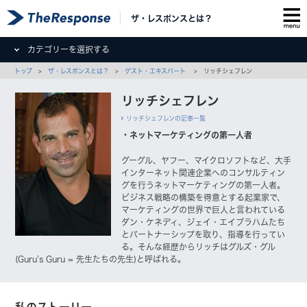
ザ・レスポンスとは？
カテゴリーを選択する
トップ
>
ザ・レスポンスとは？
>
ゲスト・エキスパート
> リッチシェフレン
リッチシェフレン
リッチシェフレンの記事一覧
・ネットマーケティングの第一人者
グーグル、ヤフー、マイクロソフトなど、大手
インターネット関連企業へのコンサルティン
グを行うネットマーケティングの第一人者。
ビジネス戦略の構築を得意とする起業家で、
マーケティングの世界で巨人と言われている
ダン・ケネディ、ジェイ・エイブラハムたち
とパートナーシップを取り、指導を行ってい
る。そんな経歴からリッチはグルズ・グル
(Guru’s Guru = 先生たちの先生)と呼ばれる。