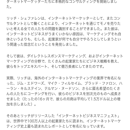
ターネットマーケッターたちに本格的なコンサルティングを開始しまし
た。
リッチ・シェファレンは、インターネットマーケッターとして、またコン
サルタントとして働くことにより、インターネットを通じてモノを売りた
いと考える全ての人たちの問題を識別することができました。また彼は、
インターネットビジネスがうまくいかない原因は、マーケティングそれ自
体というよりも、むしろ、起業家が何でも自分でやろうとしてしまうとい
う間違った信念だということを発見しました。
そして彼は、ダイレクトレスポンスマーケティング、およびインターネット
マーケティングの分野で、たくさんの起業家たちにビジネス戦略を教え、
彼らをトップエキスパート、そして億万長者にしてきたのです。
実際、リッチは、海外のインターネットマーケティングの業界で有名にな
った、ジム・エドワーズ、マイク・フィルセイム、ブラッド・ファロン、ハ
ーラン・キルステイン、テルマン・ヌードソン、さらに匿名希望のたくさ
んの人たちにコーチングを行い、彼らのビジネスを別次元のものへ成長さ
せました（たったの16ヶ月で、彼らの月商は平均して1.5万ドル以上の増
加を示しました）。
そのあとリッチがリリースした「インターネットビジネスマニフェスト」
は、世界中で100万人以上の起業家たちに読まれ、インターネットマーケ
ティング史上最も読まれたレポートとして有名になっています。