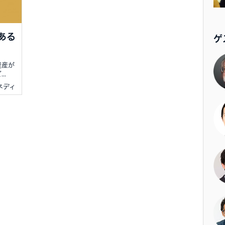
ある
ゲ
資産が
..
ケネディ