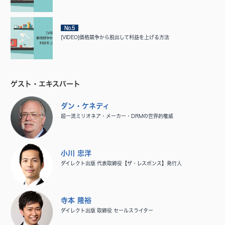
No.5
[VIDEO]価格競争から脱出して利益を上げる方法
ゲスト・エキスパート
ダン・ケネディ
超一流ミリオネア・メーカー・DRMの世界的権威
小川 忠洋
ダイレクト出版 代表取締役【ザ・レスポンス】発行人
寺本 隆裕
ダイレクト出版 取締役 セールスライター