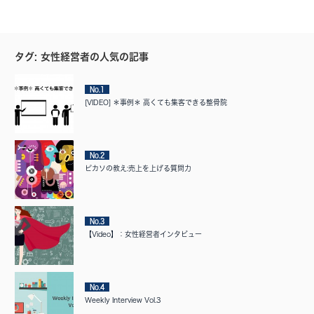
タグ: 女性経営者の人気の記事
No.1
[VIDEO] ＊事例＊ 高くても集客できる整骨院
No.2
ピカソの教え:売上を上げる質問力
No.3
【Video】：女性経営者インタビュー
No.4
Weekly Interview Vol.3