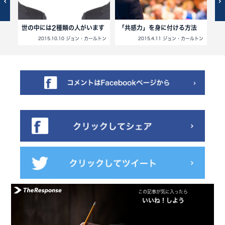
世の中には2種類の人がいます
「共感力」を身に付ける方法
売
ルトン
2015.10.10 ジョン・カールトン
2015.4.11 ジョン・カールトン
この記事が気に入ったら
いいね！しよう