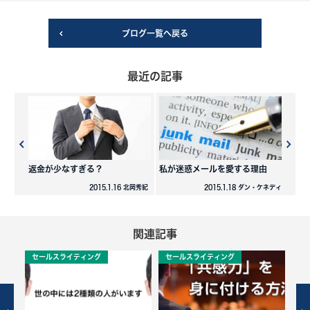
ブログ一覧へ戻る
最近の記事
返金が少なすぎる？
私が迷惑メールを愛する理由
2015.1.16 北岡秀紀
2015.1.18 ダン・ケネディ
関連記事
セールスライティング
セールスライティング
セ