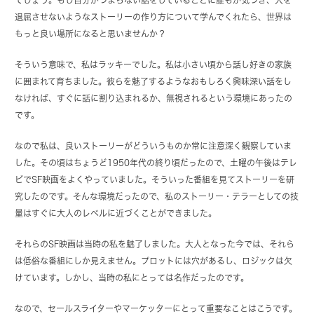
退屈させないようなストーリーの作り方について学んでくれたら、世界は
もっと良い場所になると思いませんか？
そういう意味で、私はラッキーでした。私は小さい頃から話し好きの家族
に囲まれて育ちました。彼らを魅了するようなおもしろく興味深い話をし
なければ、すぐに話に割り込まれるか、無視されるという環境にあったの
です。
なので私は、良いストーリーがどういうものか常に注意深く観察していま
した。その頃はちょうど1950年代の終り頃だったので、土曜の午後はテレ
ビでSF映画をよくやっていました。そういった番組を見てストーリーを研
究したのです。そんな環境だったので、私のストーリー・テラーとしての技
量はすぐに大人のレベルに近づくことができました。
それらのSF映画は当時の私を魅了しました。大人となった今では、それら
は低俗な番組にしか見えません。プロットには穴があるし、ロジックは欠
けています。しかし、当時の私にとっては名作だったのです。
なので、セールスライターやマーケッターにとって重要なことはこうです。