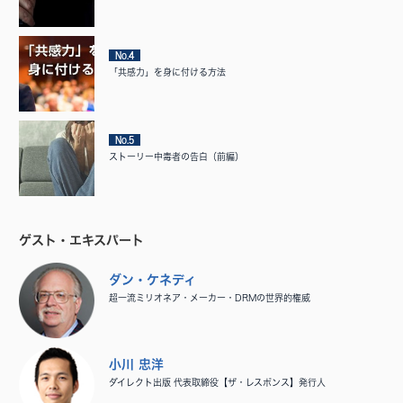
No.4
「共感力」を身に付ける方法
No.5
ストーリー中毒者の告白（前編）
ゲスト・エキスパート
ダン・ケネディ
超一流ミリオネア・メーカー・DRMの世界的権威
小川 忠洋
ダイレクト出版 代表取締役【ザ・レスポンス】発行人