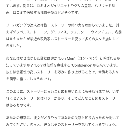
ています。例えば、ロミオとジュリエットやグリム童話、ハリウッド映
画、口コミで伝染する都市伝説などがそうです。
プロパガンダの達人達は皆、ストーリーの持つ力を理解していました。例
えばゲッペルス、レーニン、グリフィス、ウォルター・ウィンチェル、名前
は言えませんが最近の政治家もストーリーを使って多くの人々を虜にして
きました。
あなたはなぜ成功した詐欺師達が”Con Men”（コン・マン）と呼ばれるか
知っていますか？”Con”は信頼を意味する”Confidence”から来ています。
彼らは信頼性の高いストーリーを巧みに作り上げることで、常識ある人々
を簡単に騙してしまうのです。
このように、ストーリーは良いことにも悪いことにも使われますが、いず
れにせよストーリーにはパワーがあり、そしてどんなことにもストーリー
はあるものです。
あなたの母親に、彼女がどうやってあなたの父親と知り合ったのか聞いて
みてください。きっと、彼女はそのストーリーを話してくれるでしょう。