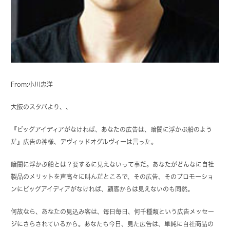
From:小川忠洋
大阪のスタバより、、
『ビッグアイディアがなければ、あなたの広告は、暗闇に浮かぶ船のよう
だ』広告の神様、デヴィッドオグルヴィーは言った。
暗闇に浮かぶ船とは？要するに見えないって事だ。あなたがどんなに自社
製品のメリットを声高々に叫んだところで、その広告、そのプロモーショ
ンにビッグアイディアがなければ、顧客からは見えないのも同然。
何故なら、あなたの見込み客は、毎日毎日、何千種類という広告メッセー
ジにさらされているから。あなたも今日、見た広告は、単純に自社商品の