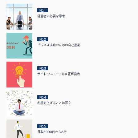
No.1
経営者に必要な思考
No.2
ビジネス成功のための自己批判
No.3
サイト:リニューアル＆正解発表
No.4
利益を上げることは罪？
No.5
月収3000円から8桁