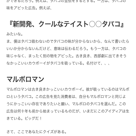
ができるだろう。例えば、タバコの宣伝をするとする。一方は、タバコの
味をアピッた広告。例えば、
『新開発、クールなテイスト○○タバコ』
みたいな。
ま、僕はタバコ吸わないのでタバコの味が分からないから、なんて書いたら
いいか分からないんだけど、意味は伝わるだろう。もう一方は、タバコの
味じゃなく、まったく別の物をアピった。古き良き、西部劇に出てきそう
なかっこいいカウボーイがタバコを吸っている。名付けて、、、
マルボロマン
マルボロマンは古き良きかっこいいカウボーイ。彼が吸っているのはマルボ
ロというタバコ。この広告を見た消費者は、自分もマルボロマンと同じよ
うにかっこいい存在でありたいと願い、マルボロのタバコを選んだ。この
広告は何十年も前から始まっているものだが、いまだにこのアイディアは生
きている。ビッグだ！
さて、ここであなたにクイズがある。