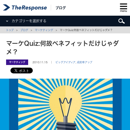
ブログ
カテゴリーを選択する
トップ
>
ブログ
>
マーケティング
> マーケQuiz:何故ベネフィットだけじゃダメ？
マーケQuiz:何故ベネフィットだけじゃダ
メ？
マーケティング
2010.11.15 ｜
ビッグアイディア
,
成約率アップ