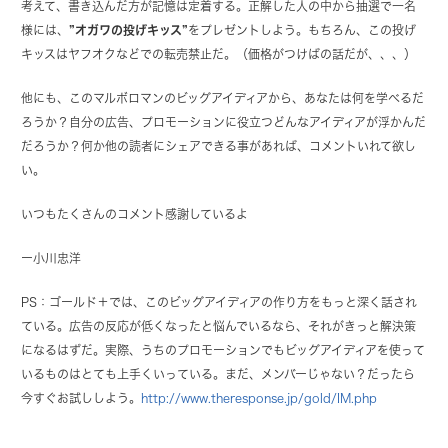
考えて、書き込んだ方が記憶は定着する。正解した人の中から抽選で一名
様には、
”オガワの投げキッス”
をプレゼントしよう。もちろん、この投げ
キッスはヤフオクなどでの転売禁止だ。（価格がつけばの話だが、、、）
他にも、このマルボロマンのビッグアイディアから、あなたは何を学べるだ
ろうか？自分の広告、プロモーションに役立つどんなアイディアが浮かんだ
だろうか？何か他の読者にシェアできる事があれば、コメントいれて欲し
い。
いつもたくさんのコメント感謝しているよ
ー
小川忠洋
PS：ゴールド＋では、このビッグアイディアの作り方をもっと深く話され
ている。広告の反応が低くなったと悩んでいるなら、それがきっと解決策
になるはずだ。実際、うちのプロモーションでもビッグアイディアを使って
いるものはとても上手くいっている。まだ、メンバーじゃない？だったら
今すぐお試ししよう。
http://www.theresponse.jp/gold/IM.php