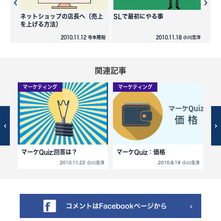
ネットショップの店長へ（売上
SLで最初にやる事
を上げる方法）
2010.11.12 寺本隆裕
2010.11.18 小川忠洋
関連記事
マーケティング
マーケティング
マ
マーケQuiz:回答は？
マーケQuiz：価格
マ
寺本隆裕
2010.11.22 小川忠洋
2010.8.19 小川忠洋