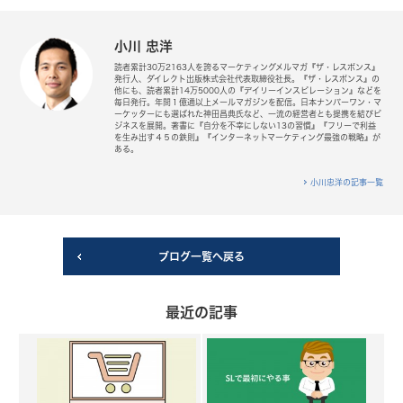
小川 忠洋
読者累計30万2163人を誇るマーケティングメルマガ『ザ・レスポンス』
発行人、ダイレクト出版株式会社代表取締役社長。『ザ・レスポンス』の
他にも、読者累計14万5000人の『デイリーインスピレーション』などを
毎日発行。年間１億通以上メールマガジンを配信。日本ナンバーワン・マ
ーケッターにも選ばれた神田昌典氏など、一流の経営者とも提携を結びビ
ジネスを展開。著書に『自分を不幸にしない13の習慣』『フリーで利益
を生み出す４５の鉄則』『インターネットマーケティング最強の戦略』が
ある。
小川忠洋の記事一覧
ブログ一覧へ戻る
最近の記事