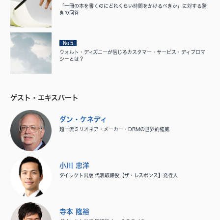
「一冊の本を書くのにどれくらい時間をかけるべきか」に対する驚
きの回答
No.5
ウォルト・ディズニーが信じるカスタマー・サービス・ディプロマ
シーとは？
ゲスト・エキスパート
ダン・ケネディ
超一流ミリオネア・メーカー・DRMの世界的権威
小川 忠洋
ダイレクト出版 代表取締役【ザ・レスポンス】発行人
寺本 隆裕