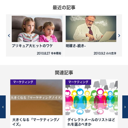
最近の記事
プリキュア大ヒットのワケ
明確さ-続き-
2010.8.27 寺本隆裕
2010.9.2 小川忠洋
関連記事
マーケティング
マーケティング
マ
大きくなる「マーケティングノ
ダイレクトメールのリストはど
自
イズ」
れを選ぶべきか