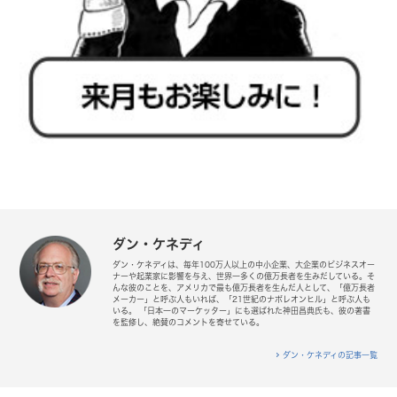
ダン・ケネディ
ダン・ケネディは、毎年100万人以上の中小企業、大企業のビジネスオー
ナーや起業家に影響を与え、世界一多くの億万長者を生みだしている。そ
んな彼のことを、アメリカで最も億万長者を生んだ人として、「億万長者
メーカー」と呼ぶ人もいれば、「21世紀のナポレオンヒル」と呼ぶ人も
いる。 「日本一のマーケッター」にも選ばれた神田昌典氏も、彼の著書
を監修し、絶賛のコメントを寄せている。
ダン・ケネディの記事一覧